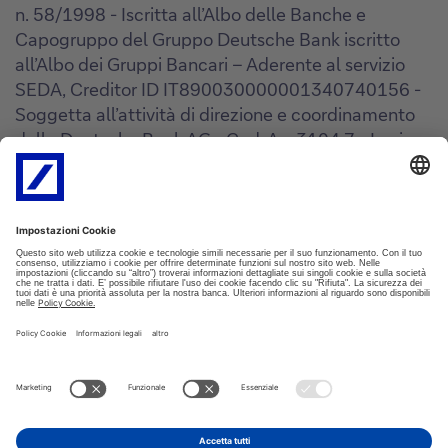
n. 58/1998 - Iscritta all’Albo delle Banche e
Capogruppo del Gruppo Deutsche Bank iscritto
all’Albo dei Gruppi Bancari – Aderente al servizio
SEDA, Creditor ID IT890030000001340740156 -
Soggetta all’attività di direzione e coordinamento
della Deutsche Bank AG - Cod. Az. 3104.7 - Iscriz.
Registro Unico degli Intermediari assicurativi e
riassicurativi n° D000027178
(
https://ruipubblico.ivass.it/rui-
pubblica/ng/#/home
). Soggetta alla vigilanza
IVASS.
Revisione Sportelli
Sportelli e Uffici
ATM
Impostazioni Cookie
Policy Cookie
Privacy