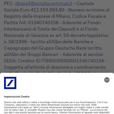
PEC:
dbspa3@actaliscertymail.it
- Capitale
Sociale Euro 412.153.993,80 - Numero iscrizione al
Registro delle Imprese di Milano, Codice Fiscale e
Partita IVA: 01340740156 - Aderente al Fondo
Interbancario di Tutela dei Depositi e al Fondo
Nazionale di Garanzia ex art. 59 decreto legislativo
n. 58/1998 - Iscritta all’Albo delle Banche e
Capogruppo del Gruppo Deutsche Bank iscritto
all’Albo dei Gruppi Bancari – Aderente al servizio
SEDA, Creditor ID IT890030000001340740156 -
Soggetta all’attività di direzione e coordinamento
della Deutsche Bank AG - Cod. Az. 3104.7 - Iscriz.
Registro Unico degli Intermediari assicurativi e
riassicurativi n° D000027178
(
https://ruipubblico.ivass.it/rui-
pubblica/ng/#/home
). Soggetta alla vigilanza
IVASS.