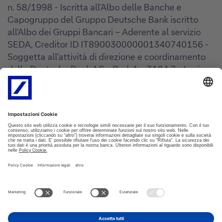
n. 58/1998 - Iscritta all’Albo delle Banche e
Capogruppo del Gruppo Deutsche Bank iscritto
all’Albo dei Gruppi Bancari – Aderente al servizio
SEDA, Creditor ID IT890030000001340740156 -
Soggetta all’attività di direzione e coordinamento
della Deutsche Bank AG - Cod. Az. 3104.7 - Iscriz.
Registro Unico degli Intermediari assicurativi e
riassicurativi n° D000027178
(
https://ruipubblico.ivass.it/rui-
pubblica/ng/#/home
). Soggetta alla vigilanza
IVASS.
Revisione Sportelli
Sportelli e Uffici
ATM
Impostazioni Cookie
Policy Cookie
Privacy