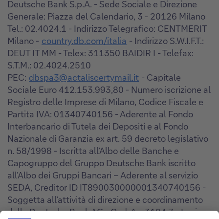
Deutsche Bank S.p.A. - Sede Sociale e Direzione
Generale: Piazza del Calendario, 3 - 20126 Milano
Tel.: 02.4024.1 - Indirizzo Telegrafico: CENTMERIT
Milano -
country.db.com/italia
- Indirizzo S.W.I.F.T.:
DEUT IT MM - Telex: 311350 BAIDIR I - Telefax:
S.T.M.: 02.4024.2510
PEC:
dbspa3@actaliscertymail.it
- Capitale
Sociale Euro 412.153.993,80 - Numero iscrizione al
Registro delle Imprese di Milano, Codice Fiscale e
Partita IVA: 01340740156 - Aderente al Fondo
Interbancario di Tutela dei Depositi e al Fondo
Nazionale di Garanzia ex art. 59 decreto legislativo
n. 58/1998 - Iscritta all’Albo delle Banche e
Capogruppo del Gruppo Deutsche Bank iscritto
all’Albo dei Gruppi Bancari – Aderente al servizio
SEDA, Creditor ID IT890030000001340740156 -
Soggetta all’attività di direzione e coordinamento
della Deutsche Bank AG - Cod. Az. 3104.7 - Iscriz.